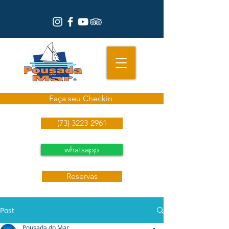
Faça seu Checkin
(73) 3223-2961
whatsapp
Reservas
Post
Pousada do Mar