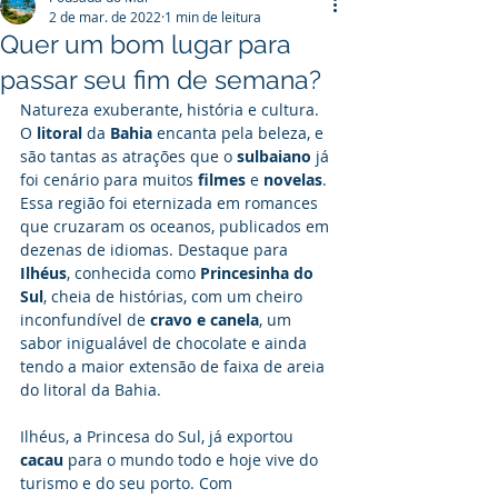
2 de mar. de 2022
1 min de leitura
Quer um bom lugar para
passar seu fim de semana?
Natureza exuberante, história e cultura. 
O 
litoral
 da
 Bahia
 encanta pela beleza, e 
são tantas as atrações que o 
sulbaiano
 já 
foi cenário para muitos 
filmes
 e 
novelas
. 
Essa região foi eternizada em romances 
que cruzaram os oceanos, publicados em 
dezenas de idiomas. Destaque para 
Ilhéus
, conhecida como 
Princesinha do 
Sul
, cheia de histórias, com um cheiro 
inconfundível de 
cravo e canela
, um 
sabor inigualável de chocolate e ainda 
tendo a maior extensão de faixa de areia 
do litoral da Bahia.
Ilhéus, a Princesa do Sul, já exportou 
cacau
 para o mundo todo e hoje vive do 
turismo e do seu porto. Com 