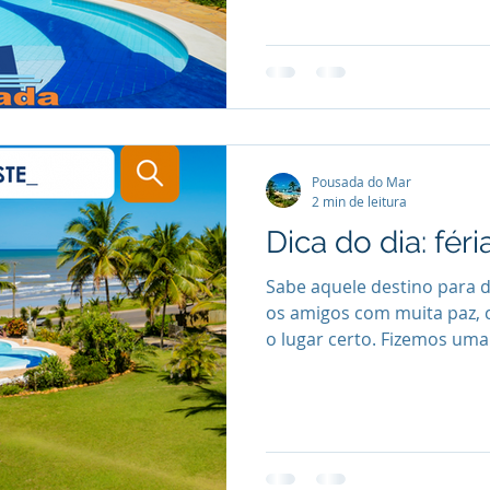
Pousada do Mar
2 min de leitura
Dica do dia: fér
Sabe aquele destino para de
os amigos com muita paz, c
o lugar certo. Fizemos uma.