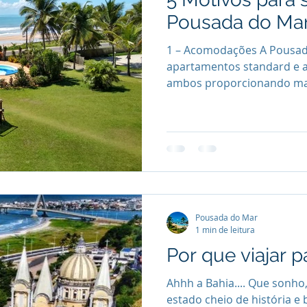
Pousada do Ma
1 – Acomodações A Pousad
apartamentos standard e a
ambos proporcionando mais
Pousada do Mar
1 min de leitura
Por que viajar p
Ahhh a Bahia.... Que sonho
estado cheio de história e